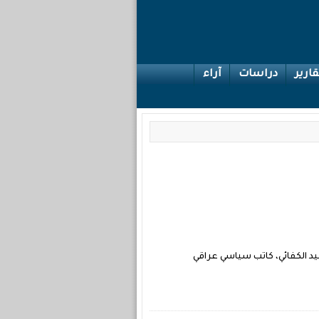
قارير
دراسات
آراء
يوم! الضيف : حميد الكفائي، كاتب سياسي عراقي