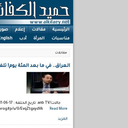
الرئيسية
مقالات
إعلام
صور
مناسبات
المرأة
أدب
English
مقابلات
العراق.. في ما بعد المئة يوم! تلف
nbprog#p/u/0/EvqZtgxydVk
Read More →
المزيد