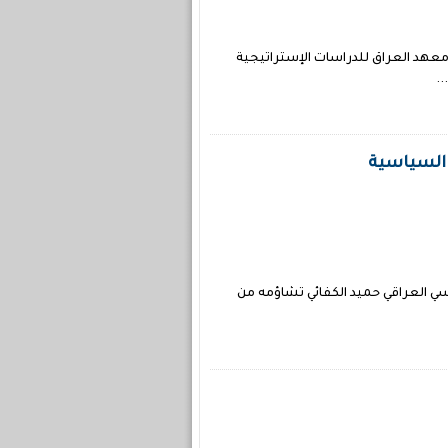
لتواضع، التقينا به في معهد العراق للدراسات الإستراتيجية
..
 السياسية
200 لندن-ابتهال البغدادي لا يخفي السياسي العراقي حميد الكفائي تشاؤمه من