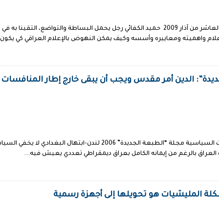
شيماء الكرخي- صحيفة المواطن/بيروت/ العاشر من آذار 2009 حميد الكفائي رجل يحمل البساطة وا
لام واهميته ومعاييره وأسسه وكيف يمكن النهوض بالإعلام العراقي كي يكون.
ديدة”: الدين أمر مقدس ويجب أن يبقى خارج إطار المنافسات
ضرورة بقاء المقدس خارج إطار المنافسات السياسية مجلة “الطبعة الجديدة” 6
 العراق بالرغم من إيمانه الكامل بعراق ديمقراطي تعددي يعيش فيه...
كلة المليشيات هو تحويلها إلى أجهزة رسمية