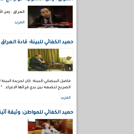
العراق : زمن الأسرار… حوار مع
المزيد
حميد الكفائي للبينة: قادة العر
فاضل البيضاني-البينة: كان لجريدة البينة
الصريح لتضعه بين يدي قرائها الاعزاء.. *
المزيد
حميد الكفائي للمواطن: وثيقة أث