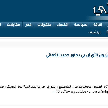
ثقافة
سياسة
اقتصاد
متفرقات
فكر
مقابلات
ت
إرشيف
زيون الأي أن بي يحاور حميد الكفائي
جالات/anb TV. تاريخ الحلقة : 17-06-2011. تقديم : محمد قواص. الموضوع : العراق : في ما بعد المئة 
http://www.youtube.com/user/a