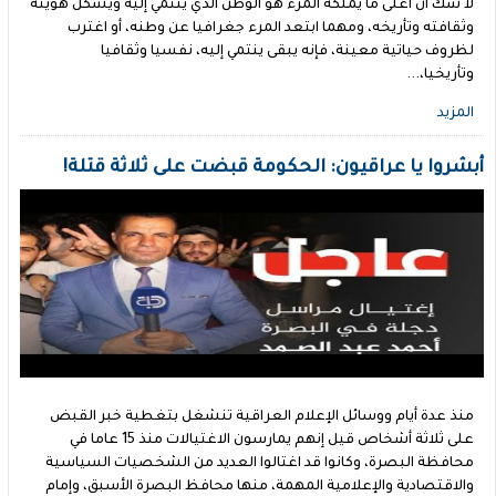
لا شك أن أغلى ما يملكه المرء هو الوطن الذي ينتمي إليه ويشكل هويته
وثقافته وتأريخه، ومهما ابتعد المرء جغرافيا عن وطنه، أو اغترب
لظروف حياتية معينة، فإنه يبقى ينتمي إليه، نفسيا وثقافيا
وتأريخيا،...
المزيد
أبشروا يا عراقيون: الحكومة قبضت على ثلاثة قتلة!
منذ عدة أيام ووسائل الإعلام العراقية تنشغل بتغطية خبر القبض
على ثلاثة أشخاص قيل إنهم يمارسون الاغتيالات منذ 15 عاما في
محافظة البصرة، وكانوا قد اغتالوا العديد من الشخصيات السياسية
والاقتصادية والإعلامية المهمة، منها محافظ البصرة الأسبق، وإمام