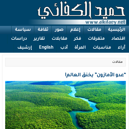
الرئيسية
مقالات
إعلام
صور
ثقافة
سياسة
اقتصاد
متفرقات
فكر
مقابلات
تقارير
دراسات
آراء
مناسبات
المرأة
أدب
English
إرشيف
مقالات
“عدو الأمازون” يخنق العالم!