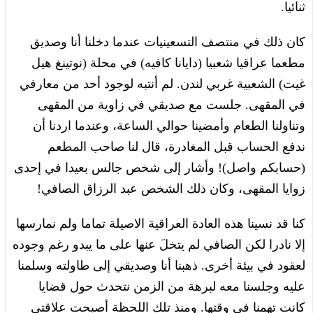
ثنائيا.
كان ذلك في منتصف التسعينيات عندما دخلنا أنا وصديق
مطعما عراقيا شعبيا (دايانا كافيه) في محلة (نوتينغ هيل
غيت) الشعبية غربي لندن. لم أنتبه لوجود أحد من معارفي
في المقهى. جلست مع صديقي في زاوية من المقهى
وتناولنا الطعام وأمضينا حوالي الساعة، وعندما اردنا أن
ندفع الحساب قبل المغادرة، قال لنا صاحب المطعم
(حسابكم واصل)! وأشار إلى شخص جالس بعيدا في إحدى
زوايا المقهى، وكان ذلك الشخص عبد الرزاق الصافي!
كنا قد نسينا هذه العادة العراقية الاصيلة تماما ولم نمارسها
إلا نادرا لكن الصافي لم يتخلَ عنها على ما يبدو رغم وجوده
لعقود في بيئة أخرى. ذهبنا أنا وصديقي إلى طاولته وسلمنا
عليه وجلسنا معه لبرهة من الزمن نتحدث حول قضايا
كانت تهمنا في وقتها. ومنذ تلك اللحظة أصبحت علاقتي