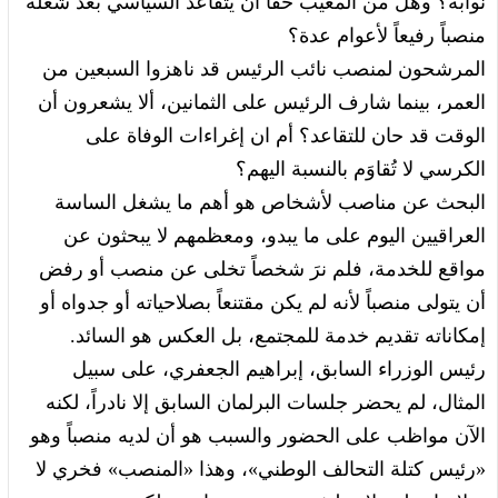
نوابه؟ وهل من المعيب حقاً أن يتقاعد السياسي بعد شغله
منصباً رفيعاً لأعوام عدة؟
المرشحون لمنصب نائب الرئيس قد ناهزوا السبعين من
العمر، بينما شارف الرئيس على الثمانين، ألا يشعرون أن
الوقت قد حان للتقاعد؟ أم ان إغراءات الوفاة على
الكرسي لا تُقاوَم بالنسبة اليهم؟
البحث عن مناصب لأشخاص هو أهم ما يشغل الساسة
العراقيين اليوم على ما يبدو، ومعظمهم لا يبحثون عن
مواقع للخدمة، فلم نرَ شخصاً تخلى عن منصب أو رفض
أن يتولى منصباً لأنه لم يكن مقتنعاً بصلاحياته أو جدواه أو
إمكاناته تقديم خدمة للمجتمع، بل العكس هو السائد.
رئيس الوزراء السابق، إبراهيم الجعفري، على سبيل
المثال، لم يحضر جلسات البرلمان السابق إلا نادراً، لكنه
الآن مواظب على الحضور والسبب هو أن لديه منصباً وهو
«رئيس كتلة التحالف الوطني»، وهذا «المنصب» فخري لا