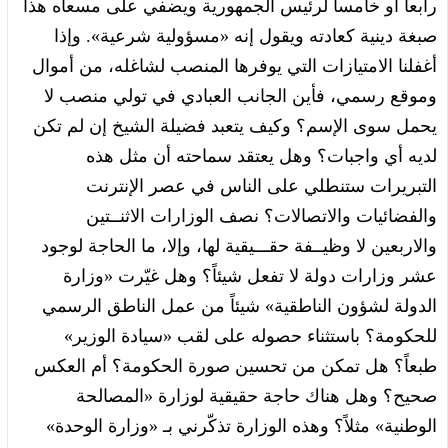
رابعاً أو خامساً لرئيس الجمهورية ويضفي على مسعاه هذا
صبغة دينية كعادته ويقول إنه «مسؤولية شرعية». وإذا
أغفلنا الامتيازات التي يوفرها المنصب لشاغله، من أموال
وموقع رسمي، فأين الجانب العبادي في تولي منصب لا
يحمل سوى الإسم؟ وكيف يتعبد فضيلة الشيخ إن لم تكن
لديه أي واجبات؟ وهل يعتقد سماحته أن مثل هذه
التبريرات ستنطلي على الناس في عصر الإنترنت
والفضائيات والاتصالات؟ نصف الوزارات الاثنــتين
والاربعين لا وظيــفة حقـــيقية لها، وإلا، ما الحاجة لوجود
عشر وزارات دولة لا تفعل شيئاً؟ وهل غيّرت «وزارة
الدولة لشؤون الناطقية» شيئاً من عمل الناطق الرسمي
للحكومة؟ باستثناء حصوله على لقب «سيادة الوزير»
طبعاً؟ هل تمكن من تحسين صورة الحكومة؟ أم العكس
صحيح؟ وهل هناك حاجة حقيقية لوزارة «المصالحة
الوطنية» مثلاً؟ وهذه الوزارة تذكّرني بـ «وزارة الوحدة»