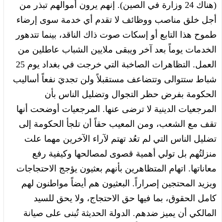
(هناك 24 وزارة في الصين). إنهم يرون أموالهم تبذر من
أجل خلق مناصب ووظائف لا تقدم أي خدمة سوى إرضاء
طموح هذا التابع أو إسكات صوت ذاك الناقد، بينما تتدهور
الخدمات يوماً بعد آخر ويبقى ملايين الشباب عاطلين من
العمل. التظاهرات الصاخبة التي خرجت في بغداد يوم 25
شباط ستتوالى وتتضاعف مستقبلاً ولن تجديَ نفعاً أساليب
الحكومة بفرض حظر التجوال وتضليل الناس بأن
المرجعيات الدينية لا ترضى عنها. المرجعيات أوضحت أنها
تقف مع الشعب، ومن المعيب حقاً أن تلجأ الحكومة إلى
تضليل الناس التي لم تعُد تهتم لآراء الآخرين مهما علت
منزلتُهم بل تولي أهمية قصوى لمصالحها وكيفية رفع
معاناتها. اتهام المتظاهرين بأنهم بعثيون يؤجج الاحتجاجات
ويزيد المحتجين إصراراً. البعثيون هم أيضاً مواطنون لهم
كامل الحقوق، بما فيها حق الاحتجاج، ولا يحق للسيد
المالكي أن يميز ضدهم. الدولة الحديثة تُبنى على صيانة