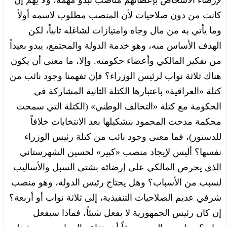
لإرضاء الأشخاص بإعطائهم مناصب تبدو مهمة، ولا يهم إن
كانت من دون صلاحيات لأن المنصب مطلوب لاسمه أولاً
وما يأتي به من مال وجاه وامتيازات لشاغله ثانياً، لكن
الهدف الأساس منه، وهو خدمة الدولة والمجتمع، يبدو بعيداً
من تفكير المالكي وأعضاء حكومته. وإلا، ما معنى أن يكون
هناك ثلاثة نواب لرئيس الوزراء؟ فإن تفهمنا وجود نائب من
كتلة «العراقية» باعتبارها الكتلة الثانية المشاركة في
الحكومة مع كتلة «التحالف الوطني» (الكتلة التي سمحت
محكمة مدحت المحمود بتشكيلها بعد الانتخابات خلافاً
للدستور)، فما معنى وجود نائب من كتلة رئيس الوزراء
نفسها؟ أليس لإيجاد منصب «كبير» لحسين الشهرستاني
الذي يحرص المالكي على إرضائه بشتى السبل والأساليب
لسبب من الأسباب؟ وهل يحتاج رئيس الدولة، وهو منصب
شرفي عديم الصلاحيات التنفيذية، إلى ثلاثة نواب أو أربعة؟
إن كان رئيس الجمهورية لا يفعل شيئاً، فماذا سيفعل