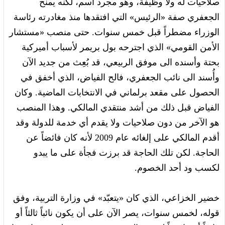
صلاحيات له ولا وظيفة، وهو مجرد اسم، لكنه يمنح
الجعفري صفة «الرئيس» التي افتقدها منذ مغادرته رئاسة
الوزراء مضطراً قبل خمس سنوات. حتى منصب «مستشار
الأمن القومي» الذي اجترحه بول بريمر لأسباب أميركية
بحتة وأسنده الى موفق الربيعي، قد بُعِث من جديد الآن
وأُسند الى نائب الجعفري، فالح الفياض، الذي أخفق في
الحصول على مقعد برلماني في الانتخابات الماضية. وكان
الفياض قبل ذلك من أشد منتقدي المالكي. وهذا المنصب
هو الآخر من دون صلاحيات ولا يقدم أي خدمة للدولة وقد
أقدم المالكي على إلغائه عام 2009 لأنه كان فائضاً عن
الحاجة. لكن تلك الحاجة قد برزت فجأة على ما يبدو
لكسب ود أحد الخصوم.
خضير الخزاعي، الذي كان «يتعبّد» في وزارة التربية، وفق
قوله، لخمس سنوات، يصر الآن على أن يكون نائباً ثالثاً أو