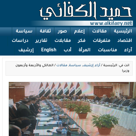
الرئيسية
مقالات
إعلام
صور
ثقافة
سياسة
اقتصاد
متفرقات
فكر
مقابلات
تقارير
دراسات
آراء
مناسبات
المرأة
أدب
English
إرشيف
انت في: الرئيسية /
آراء
,
إرشيف
,
سياسة
,
مقالات
/ المالكي والأربعة وأربعون
وزيرا