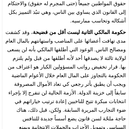
حقوق المواطنين جميعاً (حتى المجرم له حقوق) والاحتكام
إلى القانون الذي يساوي بين الناس، وهي تنبُذ التمييز بكل
أشكاله وتحاسب ممارسيه.
حكومة المالكي الثانية ليست أقل من فضيحة
، وقد كشفت
مدى تهافت أعضائها على المناصب واستهانتهم بالمال العام
ومصالح الناس. الوعود التي أطلقها المالكي بأنه لن يسعى
لولاية ثالثة لا يصدقها أحد لأنه أطلقها من قبل ولم يلتزم
بها. قرار تخفيض رواتب المسؤولين الكبار هو اعتراف من
الحكومة بالتجاوز على المال العام خلال الأعوام الماضية
ويجب أن يطبق بأثر رجعي كي تعاد الأموال المصروفة
سابقاً إلى خزينة الدولة. الأزمة الحالية لن تنفرج إلا بإجراء
انتخابات مبكرة تتيح للناخبين إعادة ترتيب خياراتهم في
ضوء التجارب المريرة السابقة. ولكن، قبل ذلك، هناك
حاجة ملحّة لسن قانون يضع أسساً جديدة للتنافس
السياسي وتمويل الأحزاب والحملات الانتخابية ويمنع